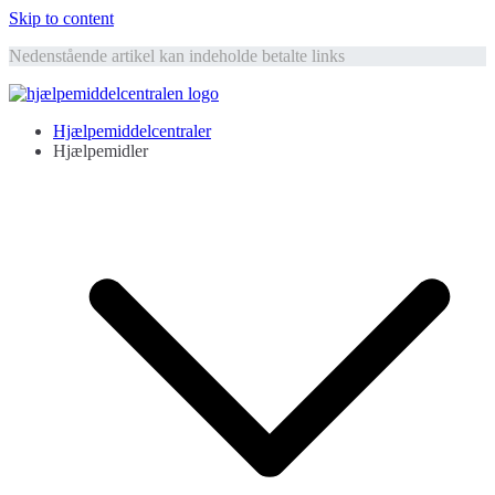
Skip to content
Nedenstående artikel kan indeholde betalte links
Hjælpemiddelcentralen
Hjælpemidler til ældre
Hjælpemiddelcentraler
Hjælpemidler