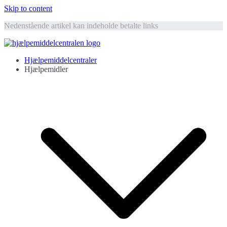
Skip to content
Nedenstående artikel kan indeholde betalte links
Hjælpemiddelcentralen
Hjælpemidler til ældre
Hjælpemiddelcentraler
Hjælpemidler