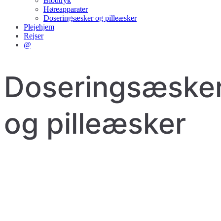
Blodtryk
Høreapparater
Doseringsæsker og pilleæsker
Plejehjem
Rejser
@
Doseringsæske
og pilleæsker