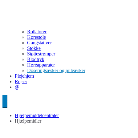
Rollatorer
Kørestole
Gangstativer
Stokke
Støttestrømper
Blodtryk
Høreapparater
Doseringsæsker og pilleæsker
Plejehjem
Rejser
@
Hjælpemiddelcentraler
Hjælpemidler