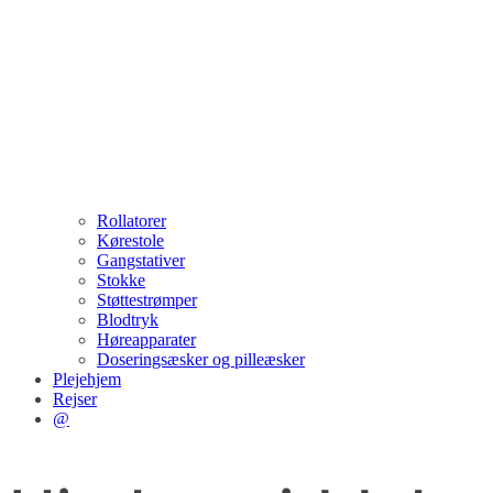
Rollatorer
Kørestole
Gangstativer
Stokke
Støttestrømper
Blodtryk
Høreapparater
Doseringsæsker og pilleæsker
Plejehjem
Rejser
@