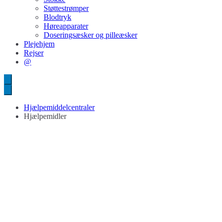
Støttestrømper
Blodtryk
Høreapparater
Doseringsæsker og pilleæsker
Plejehjem
Rejser
@
Hjælpemiddelcentraler
Hjælpemidler