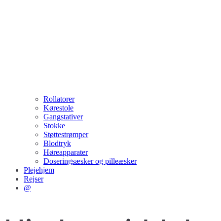
Rollatorer
Kørestole
Gangstativer
Stokke
Støttestrømper
Blodtryk
Høreapparater
Doseringsæsker og pilleæsker
Plejehjem
Rejser
@