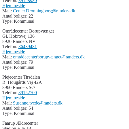
Telefon:
89158980
Hjemmeside
Mail:
Center.Dronningborg@randers.dk
Antal boliger: 22
Type: Kommunal
Områdecenter Borupvænget
Gl. Hobrovej 136
8920 Randers NV
Telefon:
86439481
Hjemmeside
Mail:
områdecenterborupvænget@randers.dk
Antal boliger: 79
Type: Kommunal
Plejecenter Tirsdalen
R. Hougårds Vej 42A
8960 Randers SØ
Telefon:
89152700
Hjemmeside
Mail:
Susanne.tvede@randers.dk
Antal boliger: 54
Type: Kommunal
Faarup Ældrecenter
Stadion Alle 3B