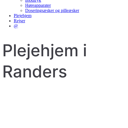
Blodtryk
Høreapparater
Doseringsæsker og pilleæsker
Plejehjem
Rejser
@
Plejehjem i
Randers