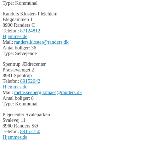
Type: Kommunal
Randers Klosters Plejehjem
Blegdammen 1
8900 Randers C
Telefon:
87124812
Hjemmeside
Mail:
randers.kloster@randers.dk
Antal boliger: 36
Type: Selvejende
Spentrup Ældrecenter
Præstevænget 2
8981 Spentrup
Telefon:
89152042
Hjemmeside
Mail:
mette.seeberg.kitnaes@randers.dk
Antal boliger: 8
Type: Kommunal
Plejecenter Svaleparken
Svalevej 11
8960 Randers SØ
Telefon:
89152750
Hjemmeside