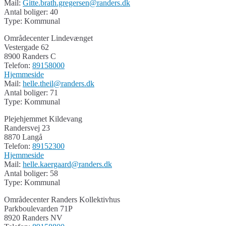
Mail:
Gitte.brath.gregersen@randers.dk
Antal boliger: 40
Type: Kommunal
Områdecenter Lindevænget
Vestergade 62
8900 Randers C
Telefon:
89158000
Hjemmeside
Mail:
helle.theil@randers.dk
Antal boliger: 71
Type: Kommunal
Plejehjemmet Kildevang
Randersvej 23
8870 Langå
Telefon:
89152300
Hjemmeside
Mail:
helle.kaergaard@randers.dk
Antal boliger: 58
Type: Kommunal
Områdecenter Randers Kollektivhus
Parkboulevarden 71P
8920 Randers NV