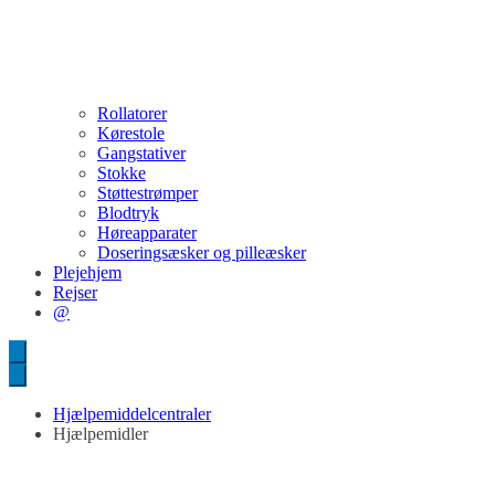
Rollatorer
Kørestole
Gangstativer
Stokke
Støttestrømper
Blodtryk
Høreapparater
Doseringsæsker og pilleæsker
Plejehjem
Rejser
@
Hjælpemiddelcentraler
Hjælpemidler