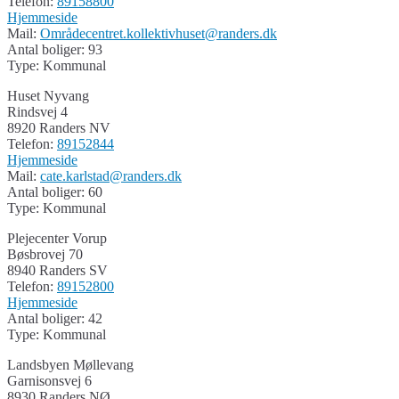
Telefon:
89158800
Hjemmeside
Mail:
Områdecentret.kollektivhuset@randers.dk
Antal boliger: 93
Type: Kommunal
Huset Nyvang
Rindsvej 4
8920 Randers NV
Telefon:
89152844
Hjemmeside
Mail:
cate.karlstad@randers.dk
Antal boliger: 60
Type: Kommunal
Plejecenter Vorup
Bøsbrovej 70
8940 Randers SV
Telefon:
89152800
Hjemmeside
Antal boliger: 42
Type: Kommunal
Landsbyen Møllevang
Garnisonsvej 6
8930 Randers NØ