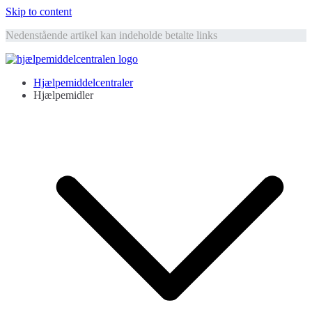
Skip to content
Nedenstående artikel kan indeholde betalte links
Hjælpemiddelcentralen
Hjælpemidler til ældre
Hjælpemiddelcentraler
Hjælpemidler