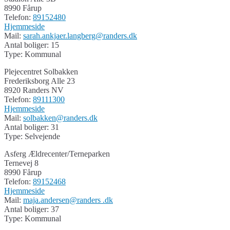
8990 Fårup
Telefon:
89152480
Hjemmeside
Mail:
sarah.ankjaer.langberg@randers.dk
Antal boliger: 15
Type: Kommunal
Plejecentret Solbakken
Frederiksborg Alle 23
8920 Randers NV
Telefon:
89111300
Hjemmeside
Mail:
solbakken@randers.dk
Antal boliger: 31
Type: Selvejende
Asferg Ældrecenter/Terneparken
Ternevej 8
8990 Fårup
Telefon:
89152468
Hjemmeside
Mail:
maja.andersen@randers .dk
Antal boliger: 37
Type: Kommunal