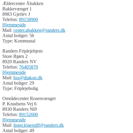
Ældrecenter Åbakken
Bakkevænget 1
8983 Gjerlev J
Telefon:
89158900
Hjemmeside
Mail:
center.abakken@randers.dk
Antal boliger: 56
Type: Kommunal
Randers Friplejehjem
Store Bjørn 2
8920 Randers NV
Telefon:
76405870
Hjemmeside
Mail:
bss@diakon.dk
Antal boliger: 29
Type: Friplejebolig
Områdecenter Rosenvænget
P. Knudsens Vej 6
8930 Randers NØ
Telefon:
89152600
Hjemmeside
Mail:
Inger.kjaerulff@randers.dk
Antal boliger: 49