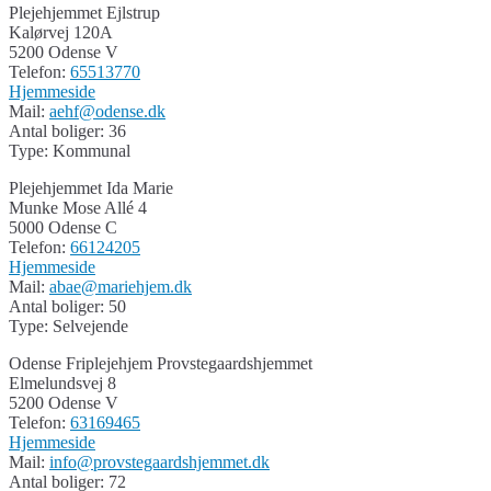
Plejehjemmet Ejlstrup
Kalørvej 120A
5200 Odense V
Telefon:
65513770
Hjemmeside
Mail:
aehf@odense.dk
Antal boliger: 36
Type: Kommunal
Plejehjemmet Ida Marie
Munke Mose Allé 4
5000 Odense C
Telefon:
66124205
Hjemmeside
Mail:
abae@mariehjem.dk
Antal boliger: 50
Type: Selvejende
Odense Friplejehjem Provstegaardshjemmet
Elmelundsvej 8
5200 Odense V
Telefon:
63169465
Hjemmeside
Mail:
info@provstegaardshjemmet.dk
Antal boliger: 72