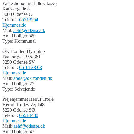
Fællesboligerne Lille Glasvej
Kanslergade 8
5000 Odense C
Telefon:
65513254
Hjemmeside
Mail:
aehf@odense.dk
Antal boliger: 45
Type: Kommunal
OK-Fonden Dyruphus
Faaborgvej 355-361
5250 Odense SV
Telefon:
66 14 38 68
Hjemmeside
Mail:
anda@ok-fonden.dk
Antal boliger: 27
Type: Selvejende
Plejehjemmet Herluf Trolle
Herluf Trolles Vej 148
5220 Odense SØ
Telefon:
65513480
Hjemmeside
Mail:
aehf@odense.dk
Antal boliger: 47