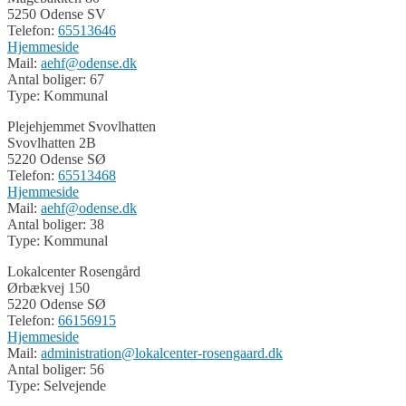
5250 Odense SV
Telefon:
65513646
Hjemmeside
Mail:
aehf@odense.dk
Antal boliger: 67
Type: Kommunal
Plejehjemmet Svovlhatten
Svovlhatten 2B
5220 Odense SØ
Telefon:
65513468
Hjemmeside
Mail:
aehf@odense.dk
Antal boliger: 38
Type: Kommunal
Lokalcenter Rosengård
Ørbækvej 150
5220 Odense SØ
Telefon:
66156915
Hjemmeside
Mail:
administration@lokalcenter-rosengaard.dk
Antal boliger: 56
Type: Selvejende