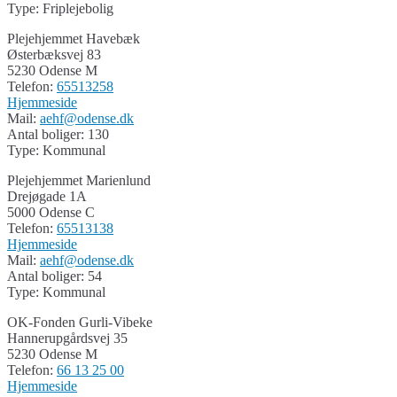
Type: Friplejebolig
Plejehjemmet Havebæk
Østerbæksvej 83
5230 Odense M
Telefon:
65513258
Hjemmeside
Mail:
aehf@odense.dk
Antal boliger: 130
Type: Kommunal
Plejehjemmet Marienlund
Drejøgade 1A
5000 Odense C
Telefon:
65513138
Hjemmeside
Mail:
aehf@odense.dk
Antal boliger: 54
Type: Kommunal
OK-Fonden Gurli-Vibeke
Hannerupgårdsvej 35
5230 Odense M
Telefon:
66 13 25 00
Hjemmeside