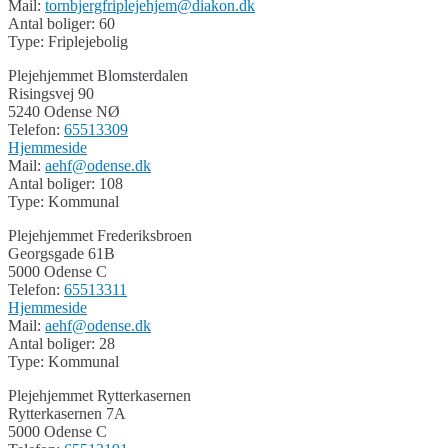
Mail:
tornbjergfriplejehjem@diakon.dk
Antal boliger: 60
Type: Friplejebolig
Plejehjemmet Blomsterdalen
Risingsvej 90
5240 Odense NØ
Telefon:
65513309
Hjemmeside
Mail:
aehf@odense.dk
Antal boliger: 108
Type: Kommunal
Plejehjemmet Frederiksbroen
Georgsgade 61B
5000 Odense C
Telefon:
65513311
Hjemmeside
Mail:
aehf@odense.dk
Antal boliger: 28
Type: Kommunal
Plejehjemmet Rytterkasernen
Rytterkasernen 7A
5000 Odense C