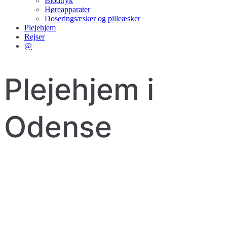
Blodtryk
Høreapparater
Doseringsæsker og pilleæsker
Plejehjem
Rejser
@
Plejehjem i
Odense