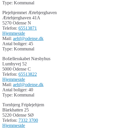
Type: Kommunal
Plejehjemmet Ærtebjerghaven
Ærtebjerghaven 41A
5270 Odense N
Telefon:
65513871
Hjemmeside
Mail:
aehf@odense.dk
Antal boliger: 45
Type: Kommunal
Bofællesskabet Næsbyhus
Lumbyvej 52
5000 Odense C
Telefon:
65513822
Hjemmeside
Mail:
aehf@odense.dk
Antal boliger: 40
Type: Kommunal
Tornbjerg Friplejehjem
Blækhatten 25
5220 Odense SØ
Telefon:
7332 3700
Hjemmeside