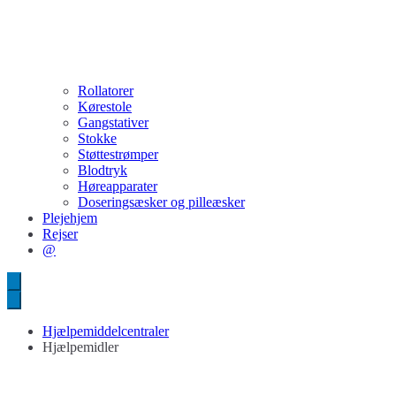
Rollatorer
Kørestole
Gangstativer
Stokke
Støttestrømper
Blodtryk
Høreapparater
Doseringsæsker og pilleæsker
Plejehjem
Rejser
@
Hjælpemiddelcentraler
Hjælpemidler