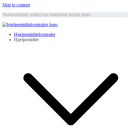
Skip to content
Nedenstående artikel kan indeholde betalte links
Hjælpemiddelcentralen
Hjælpemidler til ældre
Hjælpemiddelcentraler
Hjælpemidler