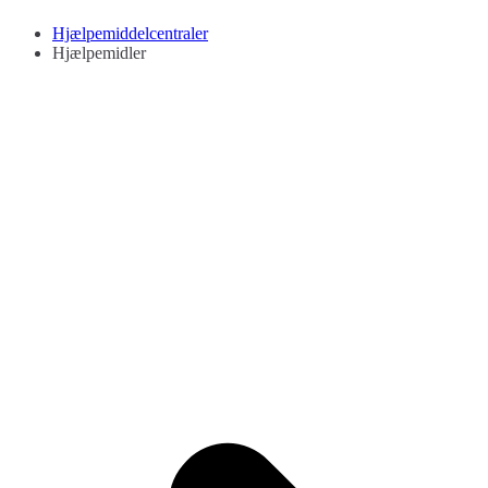
Hjælpemiddelcentralen
Hjælpemidler til ældre
Hjælpemiddelcentraler
Hjælpemidler