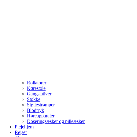
Rollatorer
Kørestole
Gangstativer
Stokke
Støttestrømper
Blodtryk
Høreapparater
Doseringsæsker og pilleæsker
Plejehjem
Rejser