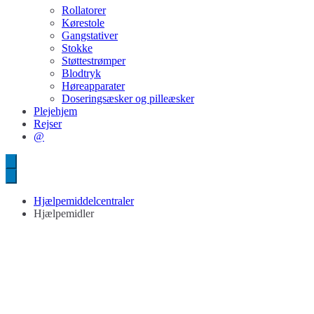
Rollatorer
Kørestole
Gangstativer
Stokke
Støttestrømper
Blodtryk
Høreapparater
Doseringsæsker og pilleæsker
Plejehjem
Rejser
@
Hjælpemiddelcentraler
Hjælpemidler