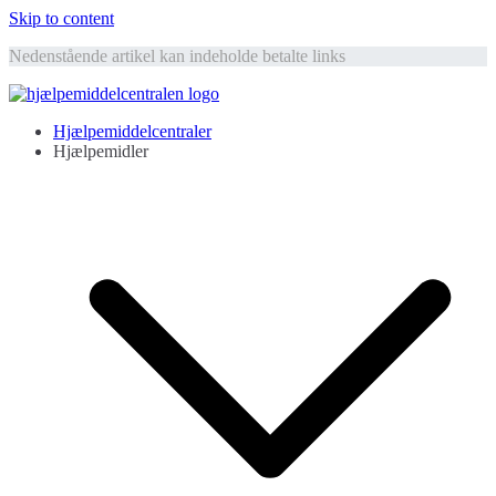
Skip to content
Nedenstående artikel kan indeholde betalte links
Hjælpemiddelcentralen
Hjælpemidler til ældre
Hjælpemiddelcentraler
Hjælpemidler