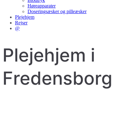
Blodtryk
Høreapparater
Doseringsæsker og pilleæsker
Plejehjem
Rejser
@
Plejehjem i
Fredensborg