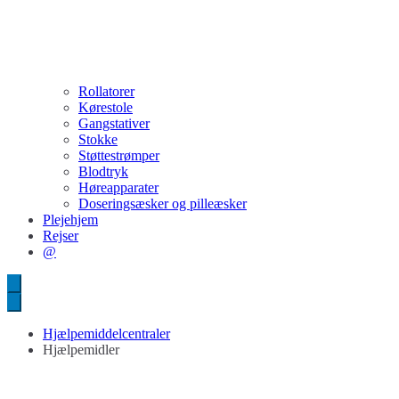
Rollatorer
Kørestole
Gangstativer
Stokke
Støttestrømper
Blodtryk
Høreapparater
Doseringsæsker og pilleæsker
Plejehjem
Rejser
@
Hjælpemiddelcentraler
Hjælpemidler