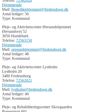
Telefon:
72562020
Hjemmeside
Mail:
Benediktehjemmet@fredensborg.dk
Antal boliger: 56
Type: Kommunal
Pleje- og Aktivitetscenter Øresundshjemmet
Øresundsvej 52
3050 Humlebæk
Telefon:
72563150
Hjemmeside
Mail:
oresundshjemmet@fredensborg.dk
Antal boliger: 48
Type: Kommunal
Pleje- og Aktivitetscenter Lystholm
Lystholm 20
3480 Fredensborg
Telefon:
72562021
Hjemmeside
Mail:
lystholm@fredensborg.dk
Antal boliger: 40
Type: Kommunal
Pleje- og Rehabiliteringscenter Skovgaarden
Boserupvej 601