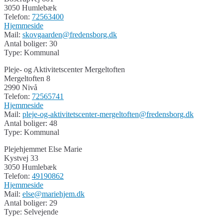
3050 Humlebæk
Telefon:
72563400
Hjemmeside
Mail:
skovgaarden@fredensborg.dk
Antal boliger: 30
Type: Kommunal
Pleje- og Aktivitetscenter Mergeltoften
Mergeltoften 8
2990 Nivå
Telefon:
72565741
Hjemmeside
Mail:
pleje-og-aktivitetscenter-mergeltoften@fredensborg.dk
Antal boliger: 48
Type: Kommunal
Plejehjemmet Else Marie
Kystvej 33
3050 Humlebæk
Telefon:
49190862
Hjemmeside
Mail:
else@mariehjem.dk
Antal boliger: 29
Type: Selvejende