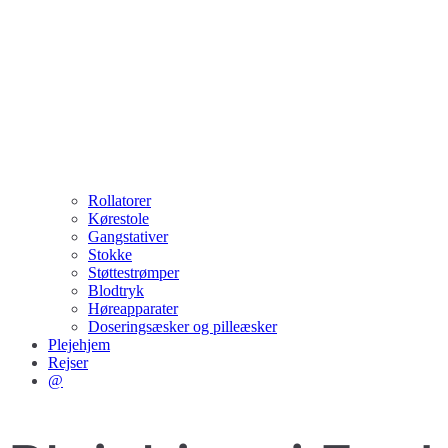
Rollatorer
Kørestole
Gangstativer
Stokke
Støttestrømper
Blodtryk
Høreapparater
Doseringsæsker og pilleæsker
Plejehjem
Rejser
@