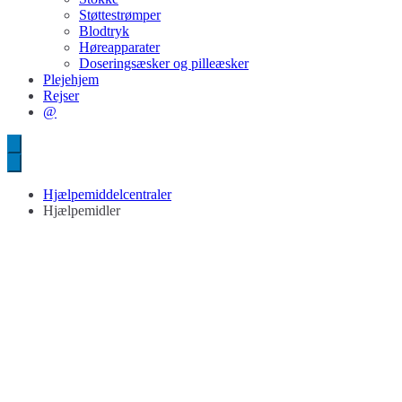
Støttestrømper
Blodtryk
Høreapparater
Doseringsæsker og pilleæsker
Plejehjem
Rejser
@
Hjælpemiddelcentraler
Hjælpemidler