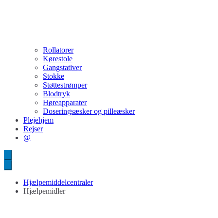
Rollatorer
Kørestole
Gangstativer
Stokke
Støttestrømper
Blodtryk
Høreapparater
Doseringsæsker og pilleæsker
Plejehjem
Rejser
@
Hjælpemiddelcentraler
Hjælpemidler