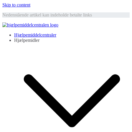
Skip to content
Nedenstående artikel kan indeholde betalte links
Hjælpemiddelcentralen
Hjælpemidler til ældre
Hjælpemiddelcentraler
Hjælpemidler