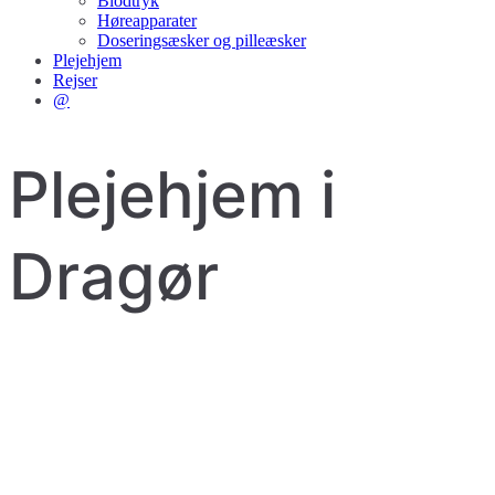
Blodtryk
Høreapparater
Doseringsæsker og pilleæsker
Plejehjem
Rejser
@
Plejehjem i
Dragør