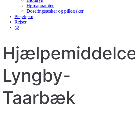
Blodtryk
Høreapparater
Doseringsæsker og pilleæsker
Plejehjem
Rejser
@
Hjælpemiddelce
Lyngby-
Taarbæk