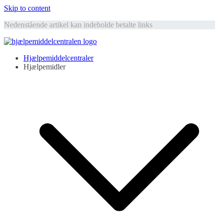
Skip to content
Nedenstående artikel kan indeholde betalte links
Hjælpemiddelcentralen
Hjælpemidler til ældre
Hjælpemiddelcentraler
Hjælpemidler