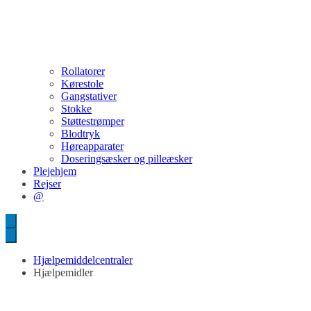
Rollatorer
Kørestole
Gangstativer
Stokke
Støttestrømper
Blodtryk
Høreapparater
Doseringsæsker og pilleæsker
Plejehjem
Rejser
@
Hjælpemiddelcentraler
Hjælpemidler