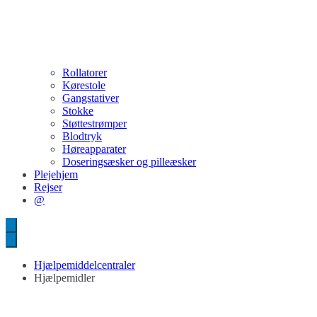
Rollatorer
Kørestole
Gangstativer
Stokke
Støttestrømper
Blodtryk
Høreapparater
Doseringsæsker og pilleæsker
Plejehjem
Rejser
@
Hjælpemiddelcentraler
Hjælpemidler