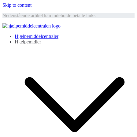
Skip to content
Nedenstående artikel kan indeholde betalte links
Hjælpemiddelcentralen
Hjælpemidler til ældre
Hjælpemiddelcentraler
Hjælpemidler