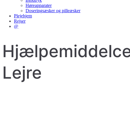
Blodtryk
Høreapparater
Doseringsæsker og pilleæsker
Plejehjem
Rejser
@
Hjælpemiddelce
Lejre