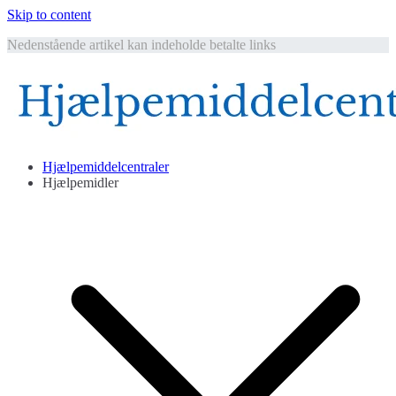
Skip to content
Nedenstående artikel kan indeholde betalte links
Hjælpemiddelcentralen
Hjælpemidler til ældre
Hjælpemiddelcentraler
Hjælpemidler