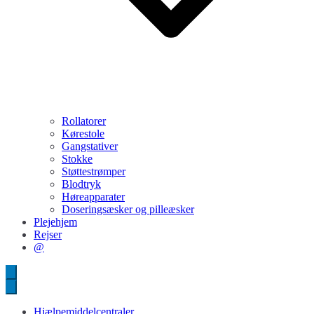
Rollatorer
Kørestole
Gangstativer
Stokke
Støttestrømper
Blodtryk
Høreapparater
Doseringsæsker og pilleæsker
Plejehjem
Rejser
@
Hjælpemiddelcentraler