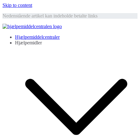
Skip to content
Nedenstående artikel kan indeholde betalte links
Hjælpemiddelcentralen
Hjælpemidler til ældre
Hjælpemiddelcentraler
Hjælpemidler