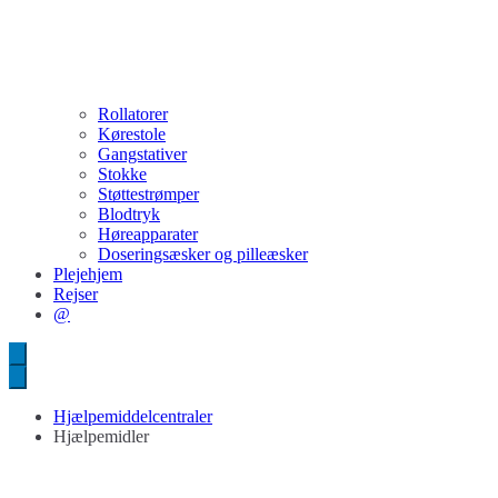
Rollatorer
Kørestole
Gangstativer
Stokke
Støttestrømper
Blodtryk
Høreapparater
Doseringsæsker og pilleæsker
Plejehjem
Rejser
@
Hjælpemiddelcentraler
Hjælpemidler