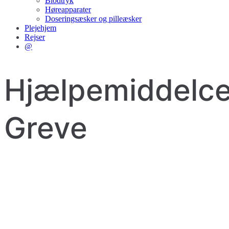
Blodtryk
Høreapparater
Doseringsæsker og pilleæsker
Plejehjem
Rejser
@
Hjælpemiddelce
Greve