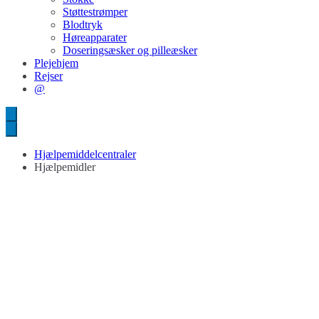
Støttestrømper
Blodtryk
Høreapparater
Doseringsæsker og pilleæsker
Plejehjem
Rejser
@
Hjælpemiddelcentraler
Hjælpemidler