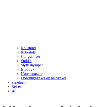
Rollatorer
Kørestole
Gangstativer
Stokke
Støttestrømper
Blodtryk
Høreapparater
Doseringsæsker og pilleæsker
Plejehjem
Rejser
@